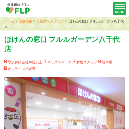
ホーム
>
店舗検索
>
千葉県
>
八千代市
>
ほけんの窓口 フルルガーデン八千代
店
ほけんの窓口 フルルガーデン八千代
店
取扱保険会社10社以上
キッズスペース
女性スタッフ
駐車場
オンライン相談可