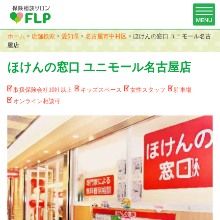
ホーム
>
店舗検索
>
愛知県
>
名古屋市中村区
>
ほけんの窓口 ユニモール名古
屋店
ほけんの窓口 ユニモール名古屋店
取扱保険会社10社以上
キッズスペース
女性スタッフ
駐車場
オンライン相談可