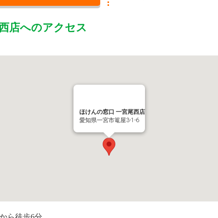
西店
へのアクセス
ほけんの窓口 一宮尾西店
愛知県一宮市篭屋3-1-6
から徒歩6分