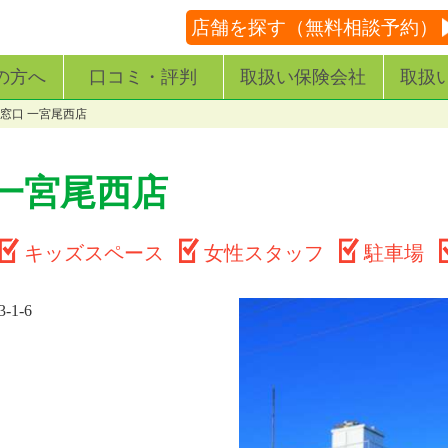
店舗を探す（無料相談予約）
の方へ
口コミ・評判
取扱い保険会社
取扱
窓口 一宮尾西店
一宮尾西店
キッズスペース
女性スタッフ
駐車場
1-6