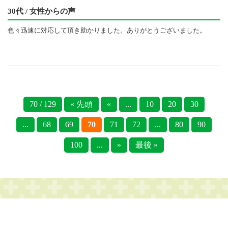
30代 / 女性からの声
色々迅速に対応して頂き助かりました。ありがとうございました。
70 / 129
« 先頭
«
...
10
20
30
...
68
69
70
71
72
...
80
90
100
...
»
最後 »